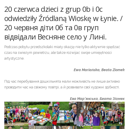
20 czerwca dzieci z grup 0b i 0c
odwiedziły Źródlaną Wioskę w Łynie. /
20 червня діти 0б та 0в груп
відвідали Весняне село у Лині.
Podczas pobytu przedszkolaki miały okazję nie tylko aktywnie spędzać
czas na świeżym powietrzu, ale także rozwijać swoje umiejętności
artystyczne.
Ewa Mariańska,
Beata Ziomek
Під час перебування дошкільнята мали можливість не лише активно
проводити час на свіжому повітрі, а й розвивати свої художні здібності.
Ева Мар’янська,
Беата Зіомек