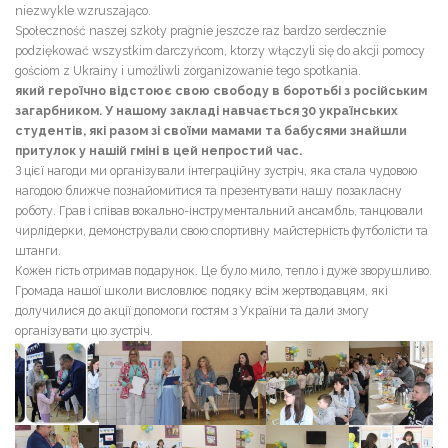
niezwykle wzruszająco.
Społeczność naszej szkoły pragnie jeszcze raz bardzo serdecznie
podziękować wszystkim darczyńcom, ktorzy włączyli się do akcji pomocy
gościom z Ukrainy i umożliwli zorganizowanie tego spotkania.
який героїчно відстоює свою свободу в боротьбі з російським
загарбником. У нашому закладі навчається 30 українських
студентів, які разом зі своїми мамами та бабусями знайшли
притулок у нашій гміні в цей непростий час.
З цієї нагоди ми організували інтеграційну зустріч, яка стала чудовою
нагодою ближче познайомитися та презентувати нашу позакласну
роботу. Грав і співав вокально-інструментальний ансамбль, танцювали
чирлідерки, демонстрували свою спортивну майстерність футболісти та
штанги.
Кожен гість отримав подарунок. Це було мило, тепло і дуже зворушливо.
Громада нашої школи висловлює подяку всім жертводавцям, які
долучилися до акції допомоги гостям з України та дали змогу
організувати цю зустріч.