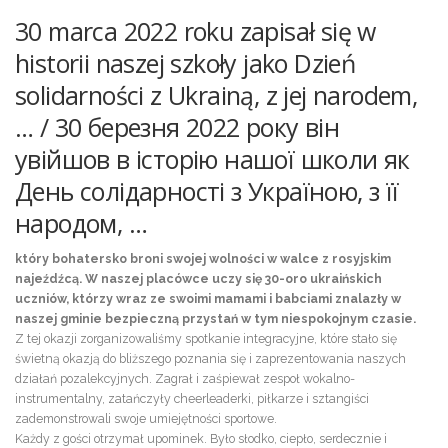
30 marca 2022 roku zapisał się w
historii naszej szkoły jako Dzień
solidarności z Ukrainą, z jej narodem,
… / 30 березня 2022 року він
увійшов в історію нашої школи як
День солідарності з Україною, з її
народом, …
który bohatersko broni swojej wolności w walce z rosyjskim
najeźdźcą. W naszej placówce uczy się 30-oro ukraińskich
uczniów, którzy wraz ze swoimi mamami i babciami znalazły w
naszej gminie bezpieczną przystań w tym niespokojnym czasie.
Z tej okazji zorganizowaliśmy spotkanie integracyjne, które stało się
świetną okazją do bliższego poznania się i zaprezentowania naszych
działań pozalekcyjnych. Zagrał i zaśpiewał zespoł wokalno-
instrumentalny, zatańczyły cheerleaderki, piłkarze i sztangiści
zademonstrowali swoje umiejętności sportowe.
Każdy z gości otrzymał upominek. Było słodko, ciepło, serdecznie i