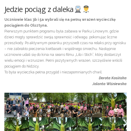
Jedzie pociąg z daleka
Uczniowie klas 3b i 5a wybrali się na pełną wrażeń wycieczkę
pociągiem do Olsztyna.
Pierwszym punktem programu była zabawa w Parku Linowym, gdzie
dzieci mogły sprawdzić swoją sprawność i odwagę, pokonując liczne
przeszkody. Po aktywnym poranku przyszedł czas na relaks przy ognisku
– nie zabrakło pieczenia kiełbasek i wspólnego śmiechu. Następnie
uczniowie udali się do kina na seans filmu „Lilo i Stich”, który dostarczył
wielu emocji i wzruszeń. Pełni pozytywnych wrażeń, szczęśliwie wrócili
pociągiem do Nidzicy.
To była wycieczka pełna przygód i niezapomnianych chwil.
Dorota Kosińska
Jolanta Wiśniewska