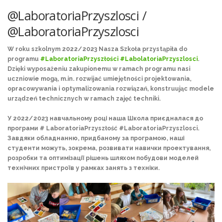
@LaboratoriaPrzyszlosci /
@LaboratoriaPrzyszlosci
W roku szkolnym 2022/2023 Nasza Szkoła przystąpiła do
programu
#LaboratoriaPrzyszłości
#LabolatoriaPrzyszlosci
.
Dzięki wyposażeniu zakupionemu w ramach programu nasi
uczniowie mogą, m.in. rozwijać umiejętności projektowania,
opracowywania i optymalizowania rozwiązań, konstruując modele
urządzeń technicznych w ramach zajęć techniki.
У 2022/2023 навчальному році наша Школа приєдналася до
програми # LaboratoriaPrzyszłość
#LaboratoriaPrzyszlosci
.
Завдяки обладнанню, придбаному за програмою, наші
студенти можуть, зокрема, розвивати навички проектування,
розробки та оптимізації рішень шляхом побудови моделей
технічних пристроїв у рамках занять з техніки.