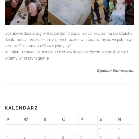
Uczniowie działający w Radzie Samorządu, jak co roku zajmą się szeroką
działalnością. Wszystkich chętnych uczniów zapraszamy do współpracy
z nami! Czekamy na Wasze pomysły!
W imieniu całego Samorządu Uczniowskiego serdecznie gratulujemy i
witamy w naszym gronie!
Opiekun Samorządu.
KALENDARZ
P
W
Ś
C
P
S
N
1
2
3
4
5
6
7
8
9